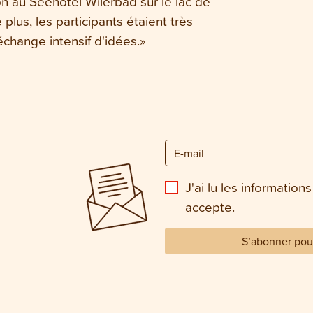
ion au Seehotel Wilerbad sur le lac de
 plus, les participants étaient très
échange intensif d'idées.»
J'ai lu les informations
accepte.
S’abonner pour