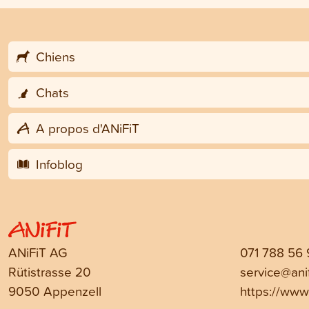
Chiens
Chats
A propos d'ANiFiT
Infoblog
ANiFiT AG
071 788 56
Rütistrasse 20
service@anif
9050 Appenzell
https://www.