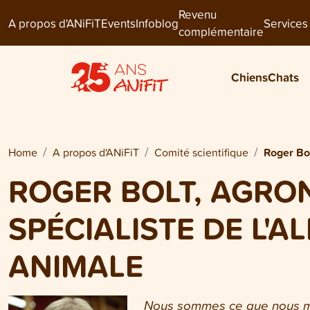
Revenu
A propos d'ANiFiT
Events
Infoblog
Services
complémentaire
Chiens
Chats
Home
A propos d'ANiFiT
Comité scientifique
Roger Bo
ROGER BOLT, AGRO
SPÉCIALISTE DE L'A
ANIMALE
Nous sommes ce que nous 