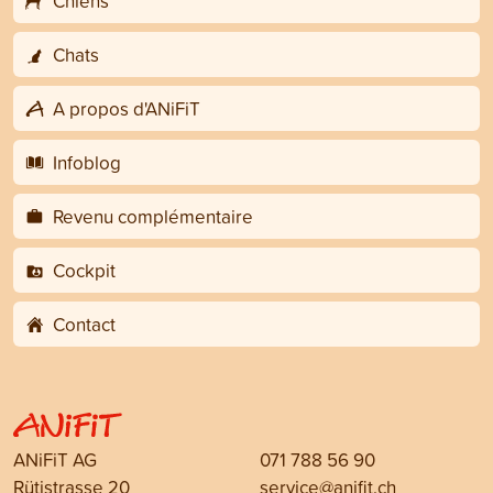
Chiens
Chats
A propos d'ANiFiT
Infoblog
Revenu complémentaire
Cockpit
Contact
ANiFiT AG
071 788 56 90
Rütistrasse 20
service@anifit.ch